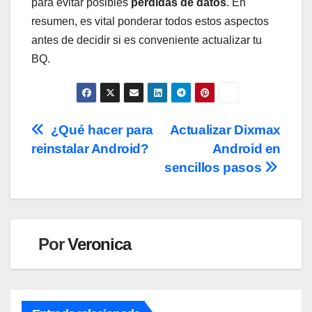
para evitar posibles
pérdidas de datos
.⁤ En
resumen, ​es vital ⁢ponderar todos estos aspectos
antes⁢ de⁣ decidir⁣ si es conveniente actualizar tu
BQ.⁣
Navegación
¿Qué hacer para
Actualizar Dixmax
reinstalar Android?
Android en
de
sencillos pasos
entradas
Por
Veronica