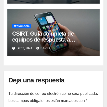
TECNOLOGÍA
CSIRT. Guía completa de
equipos de respuesta a
incidentes de seguridad
DIC 2, 2024
DAVID
informática
Deja una respuesta
Tu dirección de correo electrónico no será publicada.
Los campos obligatorios están marcados con
*