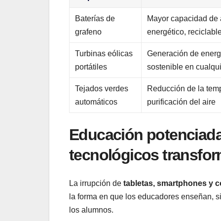
Baterías⁢ de
Mayor ⁢capacidad ⁤d
‍grafeno
energético, ​reciclabl
Turbinas eólicas
Generación de⁣ energí
portátiles
sostenible​ en cualqu
Tejados verdes
Reducción de la‌ temp
automáticos
purificación‍ del aire
Educación potenciada
tecnológicos ‌transfor
La ⁣irrupción de
tabletas, smartphones y c
la forma en que ⁣los educadores enseñan, ‍
‌los alumnos.