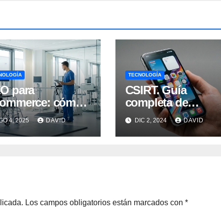
NOLOGÍA
TECNOLOGÍA
O para
CSIRT. Guía
ommerce: cómo
completa de
sicionar tu tienda
equipos de
GO 4, 2025
DAVID
DIC 2, 2024
DAVID
line por encima
respuesta a
 la competencia
incidentes de
seguridad
informática
licada.
Los campos obligatorios están marcados con
*