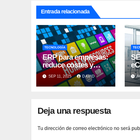
Entrada relacionada
TECNOLOGÍA
TEC
ERP para empresas:
SE
reduce costes y
eC
eleva la
po
SEP 11, 2025
DAVID
A
productividad
on
de
Deja una respuesta
Tu dirección de correo electrónico no será pub