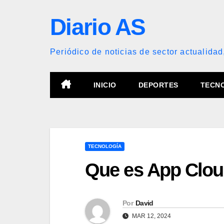
Saltar
Diario AS
al
contenido
Periódico de noticias de sector actualidad
INICIO
DEPORTES
TECN
TECNOLOGÍA
Que es App Clo
Por
David
MAR 12, 2024